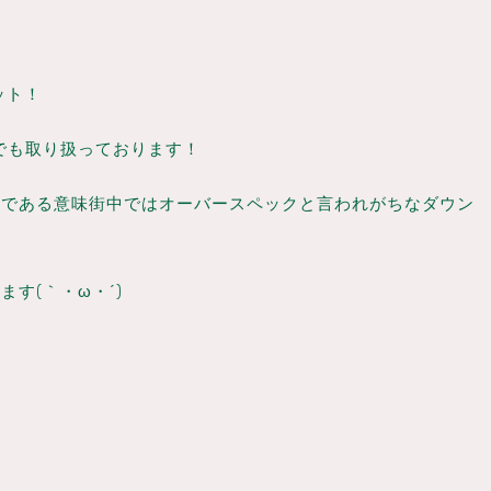
ット！
着屋でも取り扱っております！
のである意味街中ではオーバースペックと言われがちなダウン
す(｀・ω・´)