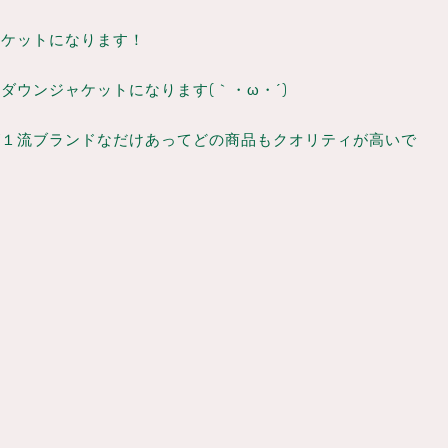
ャケットになります！
ウンジャケットになります(｀・ω・´)
が１流ブランドなだけあってどの商品もクオリティが高いで
。